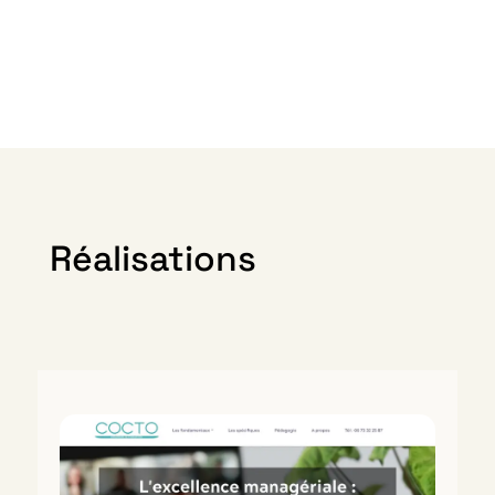
TOPUP
PUTIH
DIAMOND
SLOT
#177
Teratai
177
putih
SLOT
slot
DIAMOND177
Terataiputih
SLOT
slot
JUDI
Terataiputih
SLOT
slot
177
slot
Réalisations
BERLIAN177
gacor
DIAMOND4D
Teratai
DIAMOND177
putih
DIAMOND177
slot
DIAMOND177
Teratai
DIAMOND177
putih
DIAMOND177
slot
DIAMOND177
Teratai
DIAMOND177
putih
DIAMOND177