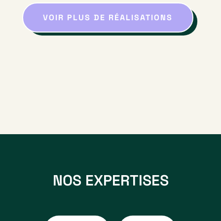
Teratai
VOIR PLUS DE RÉALISATIONS
putih
slot
Teratai
putih
slot
Teratai
putih
slot
Teratai
putih
slot
Teratai
putih
slot
NOS EXPERTISES
Teratai
putih
slot
Teratai