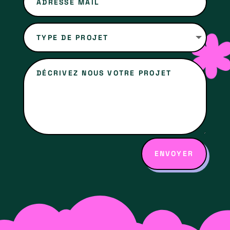
gacor
slot
gacor
slot
gacor
slot
gacor
slot
gacor
slot
gacor
slot
gacor
ENVOYER
slot
gacor
slot
gacor
slot
gacor
slot