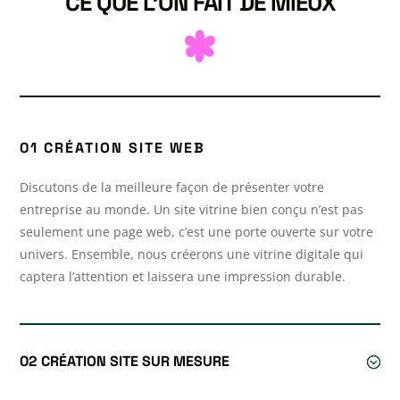
CE QUE L’ON FAIT DE MIEUX
Tutorial
DIAMOND177
Link
TERATAIPUTIH
PUMAGAMING
Togel
DIAMOND177
Slot
TERATAIPUTIH
PUMAGAMING
Online
DIAMOND177
Gacor
TERATAIPUTIH
PUMAGAMING
Berita
DIAMOND177
Kumpulan
TERATAIPUTIH
PUMAGAMING
01 CRÉATION SITE WEB
Hari
SLOTBET177
Slot
TERATAIPUTIH
PUMAGAMING
Ini
DIAMONSLOT
Gacor
TERATAIPUTIH
PUMAGAMING
Discutons de la meilleure façon de présenter votre
berita
BERLIAN177
INFO
TERATAI
PUMAGAMING
entreprise au monde. Un site vitrine bien conçu n’est pas
Viral
DIAMON
Slot
SLOT
Slot
seulement une page web, c’est une porte ouverte sur votre
SIGMATOTO
SLOT
Gacor
TERATAI
PUMAGAMING
SIGMATOTO
DIAMON
univers. Ensemble, nous créerons une vitrine digitale qui
LOGIN
PUMAGAMING
POLISI
SLOT
TERATAI4D
captera l’attention et laissera une impression durable.
PUMAGAMING
SLOT
177
TERATAI188
PUMAGAMING
SIGMATOTO
JUDI
TERATAI4D
PUMAGAMING
SIGMATOTO
SLOT
SLOT
PUMAGAMING
SIGMATOTO
177
TERATAISLOT
PUMAGAMING
02 CRÉATION SITE SUR MESURE
SIGMATOTO
SLOT
SELEBGRAM
PUMAGAMING
SIGMATOTO
#177
VIRAL