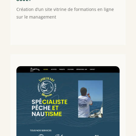
DIAMOND177
gacor
Création d’un site vitrine de formations en ligne
DIAMOND177
TERATAIPUTIH
sur le management
link
SLOT
DIAMOND177
DIAMOND177
link
slot
slot
gacor
DIAMOND177
Slot
LOGIN
Gacor
DIAMOND177
MAHJONG
DIAMOND177
WINS
SLOT
3
LINK
BLACK
ALTERNATIF
SCATTER
DIAMOND177
TERATAIPUTIH
DIAMOND177
SLOT
DIAMOND177
Video
slot
Bokep
DIAMOND177
Terataiputih
DIAMOND177
slot
DIAMOND177