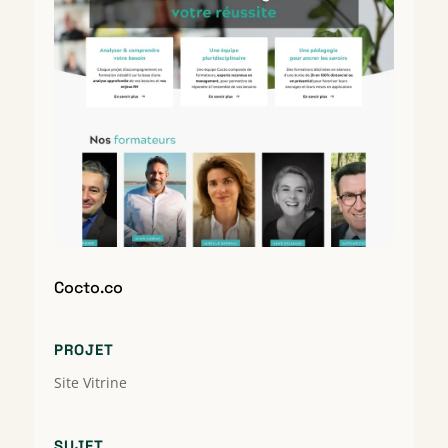
slot
Login
Teratai
Diamond177
putih
Login
slot
Diamond177
Teratai
DIAMOND177
putih
DIAMOND177
slot
DIAMOND177
Teratai
DIAMOND177
putih
DIAMOND177
slot
DIAMOND177
Teratai
DIAMOND177
putih
DIAMOND177
slot
Cocto.co
DIAMOND177
link
LOGIN
slot
DIAMOND177
gacor
PROJET
DIAMOND177
terataiputih
Site Vitrine
DIAMOND177
slot
DIAMOND177
gacor
DIAMOND177
slot
SUJET