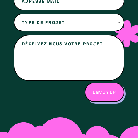
gacor
slot
gacor
slot
gacor
slot
gacor
slot
gacor
slot
gacor
slot
gacor
ENVOYER
slot
gacor
slot
gacor
slot
gacor
slot