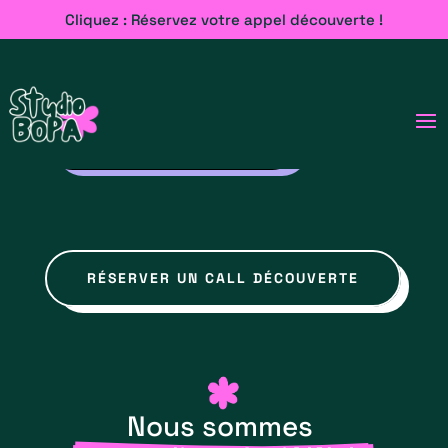
Cliquez : Réservez votre appel découverte !
DEMANDER UN DEVIS
RÉSERVER UN CALL DÉCOUVERTE
Nous sommes 