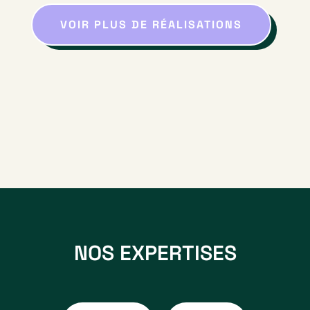
Teratai
VOIR PLUS DE RÉALISATIONS
putih
slot
Teratai
putih
slot
Teratai
putih
slot
Teratai
putih
slot
Teratai
putih
slot
NOS EXPERTISES
Teratai
putih
slot
Teratai