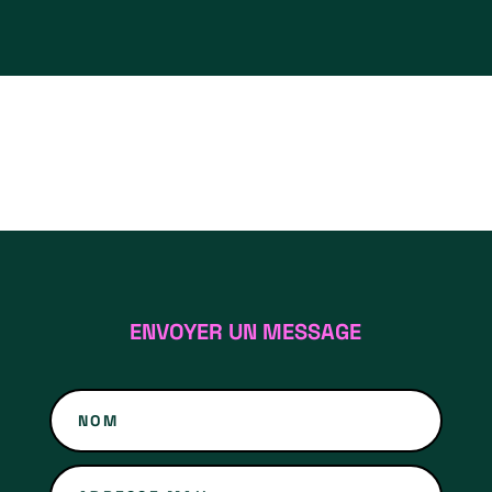
slot
Teratai
putih
slot
Teratai
putih
slot
Teratai
putih
slot
Teratai
putih
slot
ENVOYER UN MESSAGE
Teratai
putih
slot
slot
gacor
slot