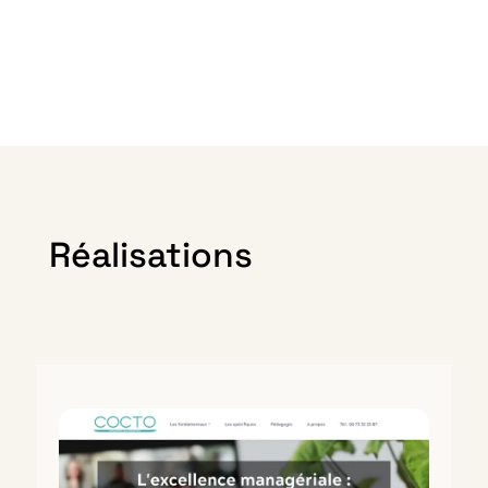
TOPUP
PUTIH
DIAMOND
SLOT
#177
Teratai
177
putih
SLOT
slot
DIAMOND177
Terataiputih
SLOT
slot
JUDI
Terataiputih
SLOT
slot
177
slot
Réalisations
BERLIAN177
gacor
DIAMOND4D
Teratai
DIAMOND177
putih
DIAMOND177
slot
DIAMOND177
Teratai
DIAMOND177
putih
DIAMOND177
slot
DIAMOND177
Teratai
DIAMOND177
putih
DIAMOND177