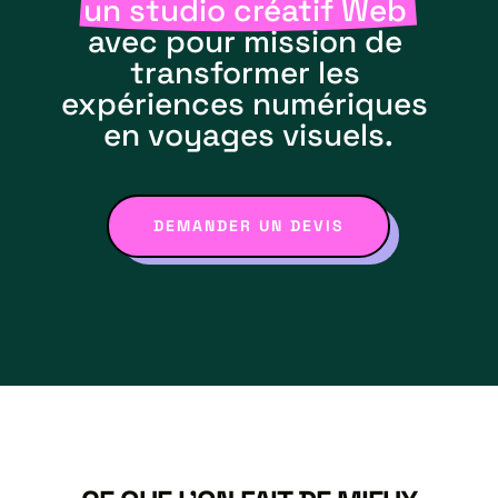
un studio créatif Web 
avec pour mission de 
transformer les 
expériences numériques 
en voyages visuels.
DEMANDER UN DEVIS