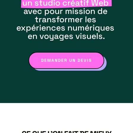
un studio créatif Web 
avec pour mission de 
transformer les 
expériences numériques 
en voyages visuels.
DEMANDER UN DEVIS