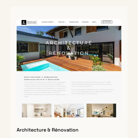
Terataiputih
slot
Terataiputih
slot
TERATAI4D
SLOT
Terataislot
otomotif
bokep
viral
selebgram
tiktok
video
bokep
SLOT
188
Terataiputih
slot
Architecture & Rénovation
Teratai