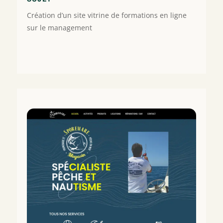
DIAMOND177
gacor
Création d’un site vitrine de formations en ligne
DIAMOND177
TERATAIPUTIH
sur le management
link
SLOT
DIAMOND177
DIAMOND177
link
slot
slot
gacor
DIAMOND177
Slot
LOGIN
Gacor
DIAMOND177
MAHJONG
DIAMOND177
WINS
SLOT
3
LINK
BLACK
ALTERNATIF
SCATTER
DIAMOND177
TERATAIPUTIH
DIAMOND177
SLOT
DIAMOND177
Video
slot
Bokep
DIAMOND177
Terataiputih
DIAMOND177
slot
DIAMOND177