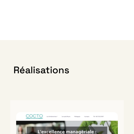
TOPUP
PUTIH
DIAMOND
SLOT
#177
Teratai
177
putih
SLOT
slot
DIAMOND177
Terataiputih
SLOT
slot
JUDI
Terataiputih
SLOT
slot
177
slot
Réalisations
BERLIAN177
gacor
DIAMOND4D
Teratai
DIAMOND177
putih
DIAMOND177
slot
DIAMOND177
Teratai
DIAMOND177
putih
DIAMOND177
slot
DIAMOND177
Teratai
DIAMOND177
putih
DIAMOND177