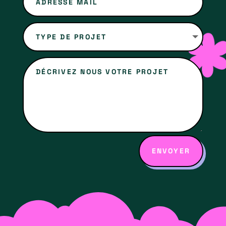
gacor
slot
gacor
slot
gacor
slot
gacor
slot
gacor
slot
gacor
slot
gacor
ENVOYER
slot
gacor
slot
gacor
slot
gacor
slot