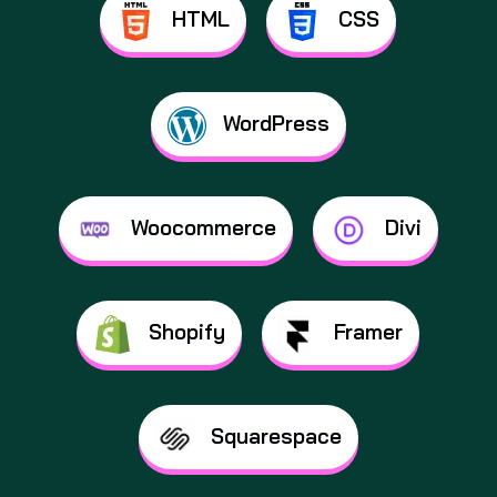
putih
HTML
CSS
slot
Teratai
putih
slot
WordPress
Teratai
putih
slot
Teratai
Woocommerce
Divi
putih
slot
Teratai
putih
Shopify
Framer
slot
Teratai
putih
slot
Squarespace
UNTUNG188
Teratai
putih