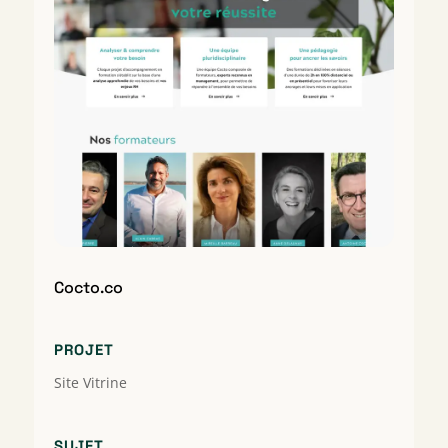
slot
Login
Teratai
Diamond177
putih
Login
slot
Diamond177
Teratai
DIAMOND177
putih
DIAMOND177
slot
DIAMOND177
Teratai
DIAMOND177
putih
DIAMOND177
slot
DIAMOND177
Teratai
DIAMOND177
putih
DIAMOND177
slot
Cocto.co
DIAMOND177
link
LOGIN
slot
DIAMOND177
gacor
PROJET
DIAMOND177
terataiputih
Site Vitrine
DIAMOND177
slot
DIAMOND177
gacor
DIAMOND177
slot
SUJET