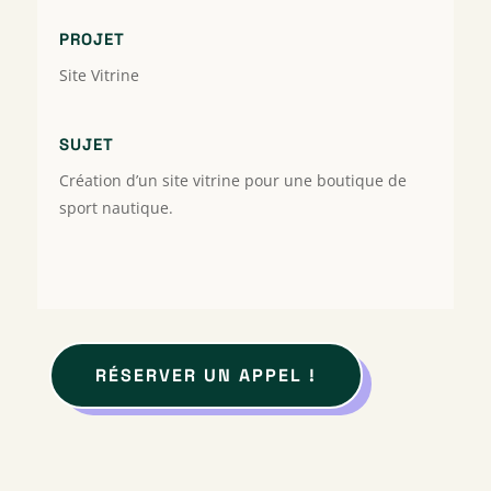
putih
slot
PROJET
Teratai
Site Vitrine
putih
slot
Teratai
SUJET
putih
slot
Création d’un site vitrine pour une boutique de
Teratai
sport nautique.
putih
slot
Teratai
putih
slot
Teratai
RÉSERVER UN APPEL !
putih
slot
Teratai
putih
slot