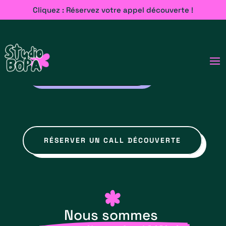
Cliquez : Réservez votre appel découverte !
DEMANDER UN DEVIS
RÉSERVER UN CALL DÉCOUVERTE
Nous sommes 