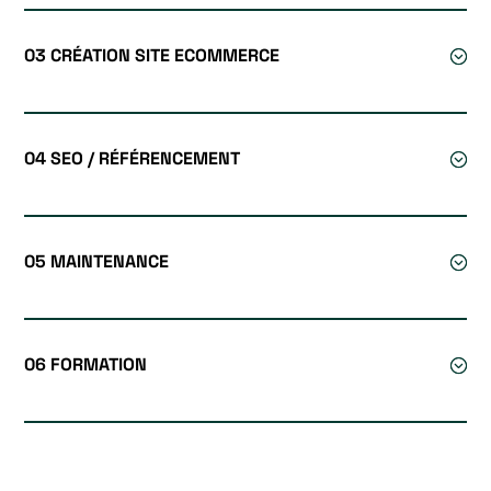
PUMAGAMING
SIGMATOTO
TOP
HOT
PUMAGAMING
SIGMATOTO
UP
JUDI
PUMAGAMING
03 CRÉATION SITE ECOMMERCE
SIGMATOTO
DIAMOND
SLOT
mabar88
SIGMATOTO
MURAH
GACOR
mabar88
SIGMATOTO
BANDAR
SLOT
mabar88
SIGMATOTO
SLOT
ONLIE
mabar88
04 SEO / RÉFÉRENCEMENT
SIGMATOTO
177
TERATAI
mabar88
SIGMATOTO
JAGO
SLOT
SIGMATOTO
MAIN
GACOR
SIGMATOTO
SLOT
TERATAI
05 MAINTENANCE
Login
177
PUTIH
Sigmatoto
SLOT
SLOT
sigmatoto
HOKI
TERATAI
177
PUTIH
06 FORMATION
SLOT
SLOT
177
TERATAI
SITUS
PUTIH
177
SLOT
SLOT
TERATAI