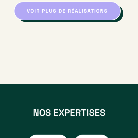
Teratai
VOIR PLUS DE RÉALISATIONS
putih
slot
Teratai
putih
slot
Teratai
putih
slot
Teratai
putih
slot
Teratai
putih
slot
NOS EXPERTISES
Teratai
putih
slot
Teratai