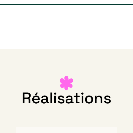
Réalisations