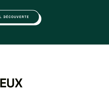
L DÉCOUVERTE
IEUX