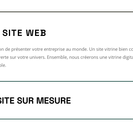
H
G
H
G
H
G
H
G
 SITE WEB
H
G
H
G
G
on de présenter votre entreprise au monde. Un site vitrine bien 
rte sur votre univers. Ensemble, nous créerons une vitrine digital
G
le.
G
G
G
G
G
SITE SUR MESURE
G
G
G
G
G