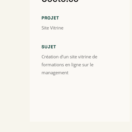
DIAMOND177
DIAMOND177
link
slot
slot
gacor
PROJET
DIAMOND177
Slot
Site Vitrine
LOGIN
Gacor
DIAMOND177
MAHJONG
DIAMOND177
WINS
SUJET
SLOT
3
Création d’un site vitrine de
LINK
BLACK
ALTERNATIF
formations en ligne sur le
SCATTER
DIAMOND177
TERATAIPUTI
management
DIAMOND177
SLOT
DIAMOND177
Video
slot
Bokep
DIAMOND177
Terataiputih
DIAMOND177
slot
DIAMOND177
Terataiputih
DIAMOND177
slot
DIAMOND177
Terataiputih