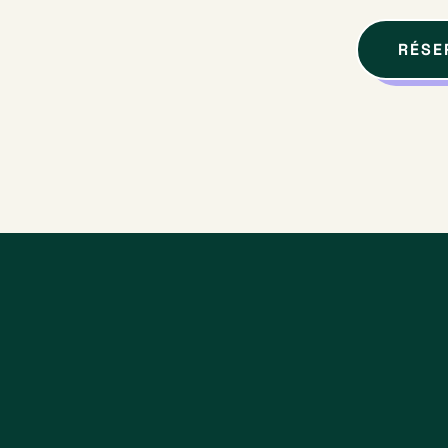
DIAMOND177
slot
slot
Terataiputih
gacor
slot
RÉSE
mudah
Terataiputih
menang
slot
hari
Terataiputih
ini
slot
Diamond177
Bokep
Indo
Viral
TERATAI
SLOT
LOGIN
Terataiputih
slot
Terataiputih
slot
Terataiputih
slot
Terataiputih