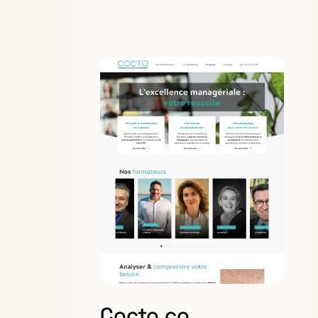
slot
Diamond177
Teratai
DIAMOND177
putih
DIAMOND177
slot
DIAMOND177
Teratai
DIAMOND177
putih
DIAMOND177
slot
DIAMOND177
Teratai
DIAMOND177
putih
DIAMOND177
slot
DIAMOND177
link
LOGIN
slot
DIAMOND177
gacor
DIAMOND177
terataiputih
DIAMOND177
slot
DIAMOND177
gacor
DIAMOND177
slot
DIAMOND177
gacor
DIAMOND177
TERATAIPUTI
Cocto.co
link
SLOT